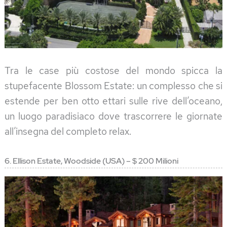
Tra le case più costose del mondo spicca la
stupefacente Blossom Estate: un complesso che si
estende per ben otto ettari sulle rive dell’oceano,
un luogo paradisiaco dove trascorrere le giornate
all’insegna del completo relax.
6. Ellison Estate, Woodside (USA) – $ 200 Milioni