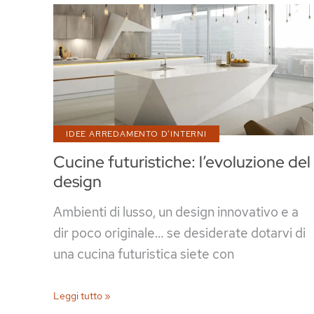
successo:
guida
e
consigli
IDEE ARREDAMENTO D'INTERNI
Cucine futuristiche: l’evoluzione del
design
Ambienti di lusso, un design innovativo e a
dir poco originale… se desiderate dotarvi di
una cucina futuristica siete con
Cucine
Leggi tutto »