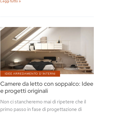
Come
Leggi tutto »
progettare
una
cucina
senza
piastrelle
IDEE ARREDAMENTO D'INTERNI
Camere da letto con soppalco: Idee
e progetti originali
Non ci stancheremo mai di ripetere che il
primo passo in fase di progettazione di