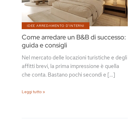
IDEE ARREDAMENTO D'INTERNI
Come arredare un B&B di successo:
guida e consigli
Nel mercato delle locazioni turistiche e degli
affitti brevi, la prima impressione è quella
che conta. Bastano pochi secondi e […]
Come
Leggi tutto »
arredare
un
B&B
di