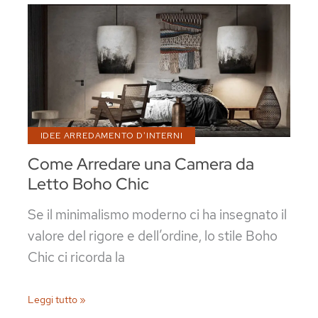
modelli
per
ogni
esigenza
IDEE ARREDAMENTO D'INTERNI
Come Arredare una Camera da
Letto Boho Chic
Se il minimalismo moderno ci ha insegnato il
valore del rigore e dell’ordine, lo stile Boho
Chic ci ricorda la
Come
Leggi tutto »