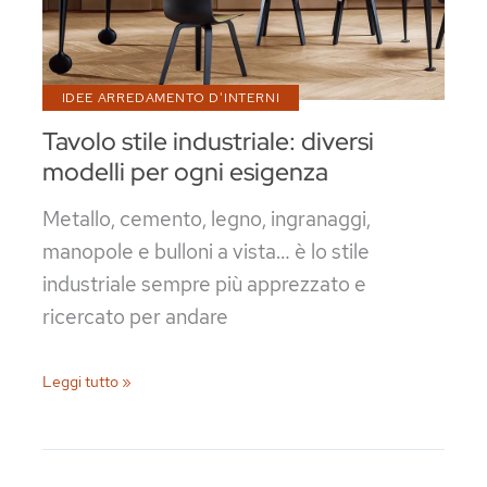
IDEE ARREDAMENTO D'INTERNI
Tavolo stile industriale: diversi
modelli per ogni esigenza
Metallo, cemento, legno, ingranaggi,
manopole e bulloni a vista… è lo stile
industriale sempre più apprezzato e
ricercato per andare
Tavolo
Leggi tutto »
stile
industriale:
diversi