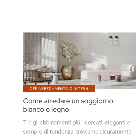
futuristiche:
l’evoluzione
del
design
IDEE ARREDAMENTO D'INTERNI
Come arredare un soggiorno
bianco e legno
Tra gli abbinamenti più ricercati, eleganti e
sempre di tendenza, troviamo sicuramente