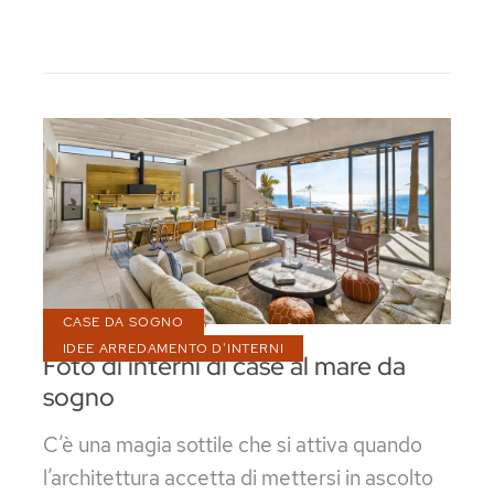
Arredare
una
Camera
da
Letto
Boho
Chic
,
CASE DA SOGNO
IDEE ARREDAMENTO D'INTERNI
Foto di interni di case al mare da
sogno
C’è una magia sottile che si attiva quando
l’architettura accetta di mettersi in ascolto