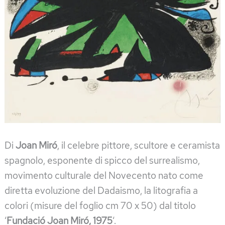
Di
Joan Miró
, il celebre pittore, scultore e ceramista
spagnolo, esponente di spicco del surrealismo,
movimento culturale del Novecento nato come
diretta evoluzione del Dadaismo, la litografia a
colori (misure del foglio cm 70 x 50) dal titolo
‘
Fundació Joan Miró, 1975
‘.