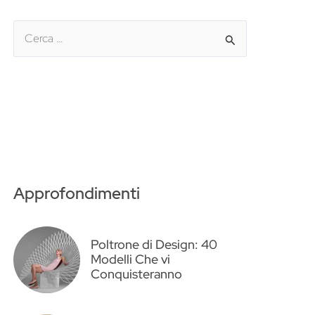
C
e
r
c
a
:
Approfondimenti
Poltrone di Design: 40
Modelli Che vi
Conquisteranno