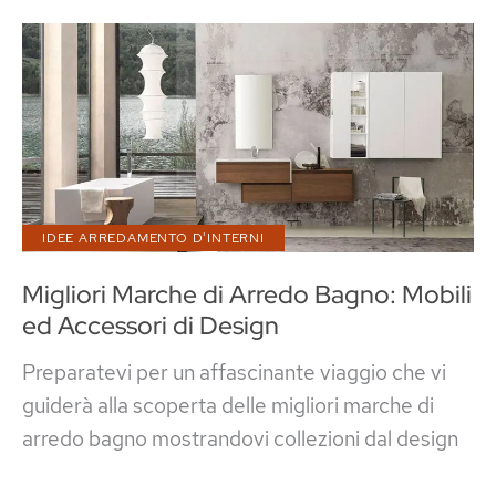
Arredamento
in
Stile
Rustico
e
Moderno
Insieme
IDEE ARREDAMENTO D'INTERNI
Migliori Marche di Arredo Bagno: Mobili
ed Accessori di Design
Preparatevi per un affascinante viaggio che vi
guiderà alla scoperta delle migliori marche di
arredo bagno mostrandovi collezioni dal design