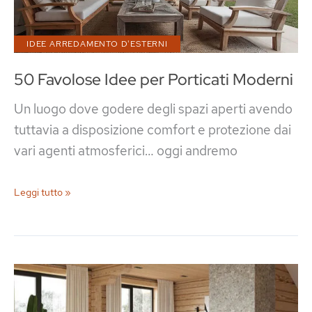
IDEE ARREDAMENTO D'ESTERNI
50 Favolose Idee per Porticati Moderni
Un luogo dove godere degli spazi aperti avendo
tuttavia a disposizione comfort e protezione dai
vari agenti atmosferici… oggi andremo
50
Leggi tutto »
Favolose
Idee
per
Porticati
Moderni