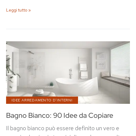
55
Leggi tutto »
Idee
per
Porte
di
Ingresso
Moderne
IDEE ARREDAMENTO D'INTERNI
Bagno Bianco: 90 Idee da Copiare
Il bagno bianco può essere definito un vero e