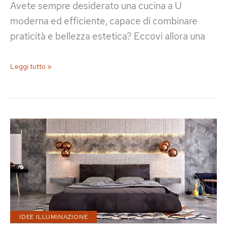
Avete sempre desiderato una cucina a U
moderna ed efficiente, capace di combinare
praticità e bellezza estetica? Eccovi allora una
40
Leggi tutto »
Idee
per
Cucine
a
U
Moderne
IDEE ILLUMINAZIONE