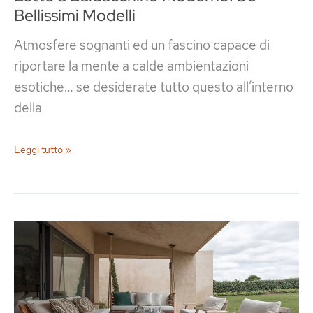
Bellissimi Modelli
Atmosfere sognanti ed un fascino capace di
riportare la mente a calde ambientazioni
esotiche… se desiderate tutto questo all’interno
della
Letto
Leggi tutto »
a
Baldacchino
Moderno:
30
Bellissimi
Modelli