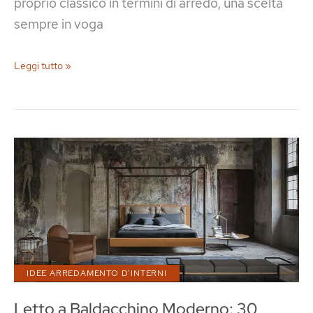
proprio classico in termini di arredo, una scelta
sempre in voga
Bagno
Leggi tutto »
Bianco:
90
Idee
da
Copiare
IDEE ARREDAMENTO D'INTERNI
Letto a Baldacchino Moderno: 30