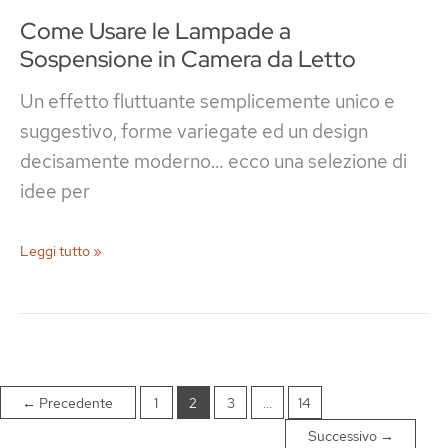
Come Usare le Lampade a
Sospensione in Camera da Letto
Un effetto fluttuante semplicemente unico e
suggestivo, forme variegate ed un design
decisamente moderno… ecco una selezione di
idee per
Come
Leggi tutto »
Usare
le
Lampade
a
Sospensione
←
Precedente
1
2
3
…
14
in
Successivo
→