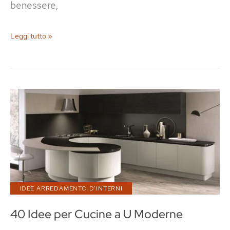
benessere,
Idee
Leggi tutto »
per
un
Bagno
con
Vasca
Incassata
IDEE ARREDAMENTO D'INTERNI
40 Idee per Cucine a U Moderne