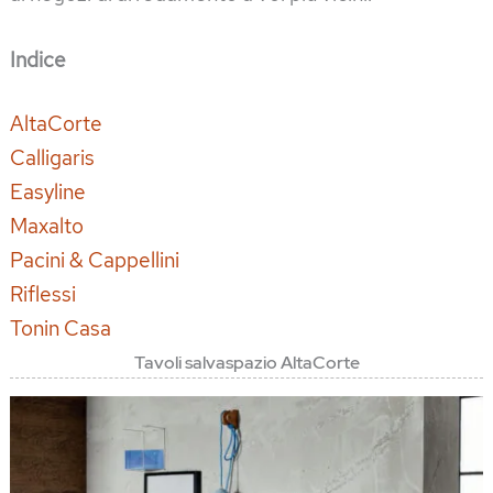
Indice
AltaCorte
Calligaris
Easyline
Maxalto
Pacini & Cappellini
Riflessi
Tonin Casa
Tavoli salvaspazio AltaCorte