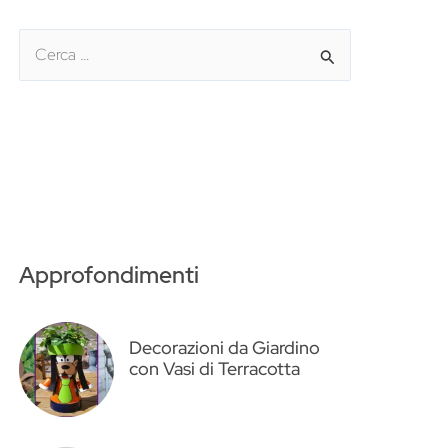
C
e
r
c
a
:
Approfondimenti
Decorazioni da Giardino
con Vasi di Terracotta