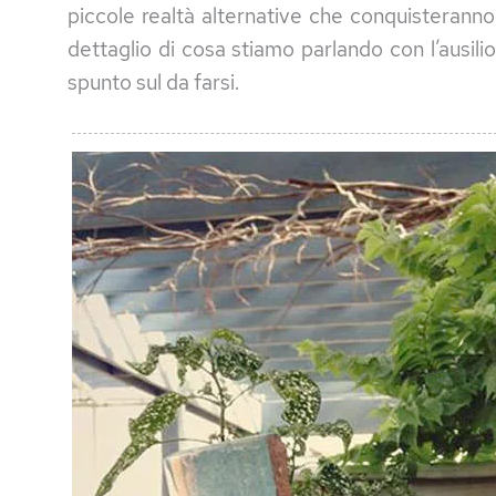
piccole realtà alternative che conquisteranno
dettaglio di cosa stiamo parlando con l’ausilio
spunto sul da farsi.