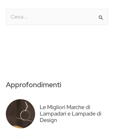
C
e
r
c
a
:
Approfondimenti
Le Migliori Marche di
Lampadari e Lampade di
Design