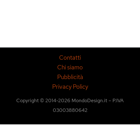
Contatti
Chi siamo
Pubblicità
Privacy Policy
Copyright © 2014-2026 MondoDesign.it – P.IVA
03003880642