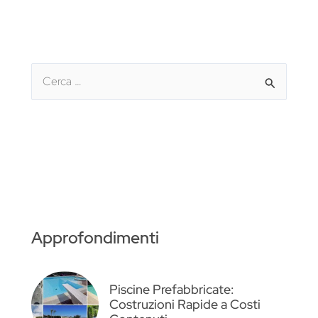
C
e
r
c
a
:
Approfondimenti
Piscine Prefabbricate:
Costruzioni Rapide a Costi