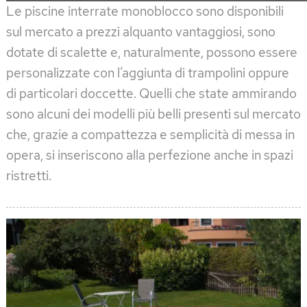
Le piscine interrate monoblocco sono disponibili
sul mercato a prezzi alquanto vantaggiosi, sono
dotate di scalette e, naturalmente, possono essere
personalizzate con l’aggiunta di trampolini oppure
di particolari doccette. Quelli che state ammirando
sono alcuni dei modelli più belli presenti sul mercato
che, grazie a compattezza e semplicità di messa in
opera, si inseriscono alla perfezione anche in spazi
ristretti.