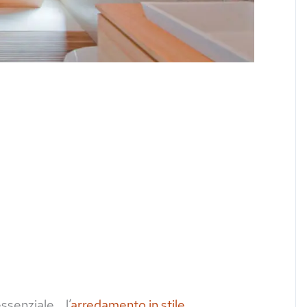
essenziale… l’
arredamento in stile