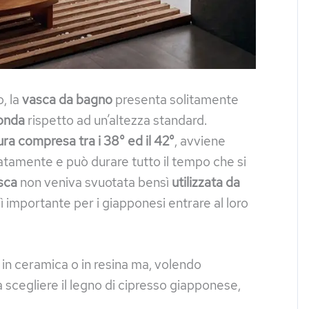
, la
vasca da bagno
presenta solitamente
fonda
rispetto ad un’altezza standard.
a compresa tra i 38° ed il 42°
, avviene
tamente e può durare tutto il tempo che si
asca
non veniva svuotata bensì
utilizzata da
ì importante per i giapponesi entrare al loro
n ceramica o in resina ma, volendo
a scegliere il legno di cipresso giapponese,