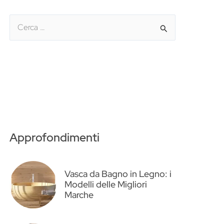
C
e
r
c
a
:
Approfondimenti
Vasca da Bagno in Legno: i
Modelli delle Migliori
Marche