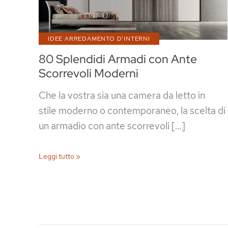
IDEE ARREDAMENTO D'INTERNI
80 Splendidi Armadi con Ante
Scorrevoli Moderni
Che la vostra sia una camera da letto in
stile moderno o contemporaneo, la scelta di
un armadio con ante scorrevoli […]
80
Leggi tutto »
Splendidi
Armadi
con
Ante