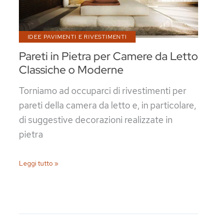
IDEE PAVIMENTI E RIVESTIMENTI
Pareti in Pietra per Camere da Letto
Classiche o Moderne
Torniamo ad occuparci di rivestimenti per
pareti della camera da letto e, in particolare,
di suggestive decorazioni realizzate in
pietra
Pareti
Leggi tutto »
in
Pietra
per