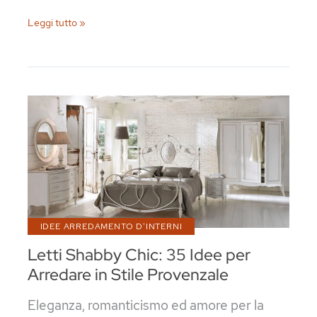
Letti
Leggi tutto »
in
Legno:
Scoprite
40
Splendidi
Modelli
IDEE ARREDAMENTO D'INTERNI
Letti Shabby Chic: 35 Idee per
Arredare in Stile Provenzale
Eleganza, romanticismo ed amore per la