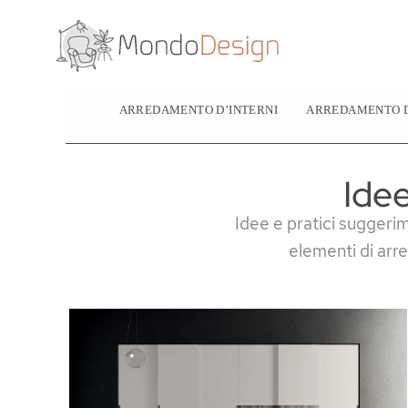
Vai
al
contenuto
ARREDAMENTO D’INTERNI
ARREDAMENTO D
Ide
Idee e pratici suggerim
elementi di arred