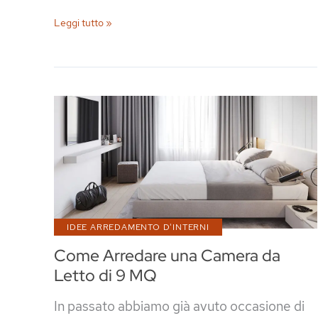
I
Leggi tutto »
Più
Bei
Comodini
di
Design
per
la
Camera
da
IDEE ARREDAMENTO D'INTERNI
Letto
Come Arredare una Camera da
Letto di 9 MQ
In passato abbiamo già avuto occasione di