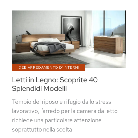
Camere
da
Letto
Classiche
o
Moderne
IDEE ARREDAMENTO D'INTERNI
Letti in Legno: Scoprite 40
Splendidi Modelli
Tempio del riposo e rifugio dallo stress
lavorativo, l’arredo per la camera da letto
richiede una particolare attenzione
soprattutto nella scelta