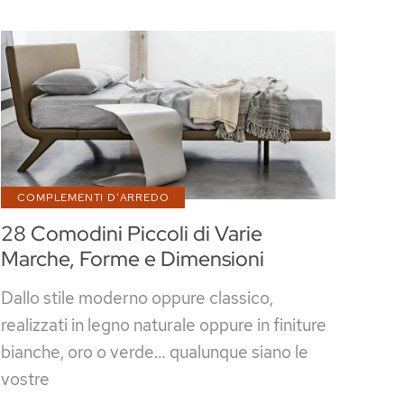
Camera
da
Letto
Grigio
Talpa
COMPLEMENTI D'ARREDO
28 Comodini Piccoli di Varie
Marche, Forme e Dimensioni
Dallo stile moderno oppure classico,
realizzati in legno naturale oppure in finiture
bianche, oro o verde… qualunque siano le
vostre