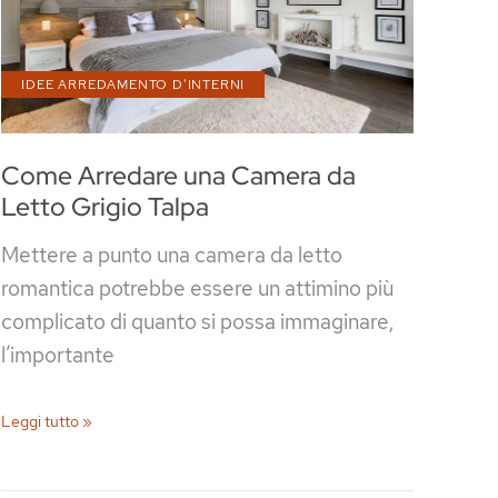
IDEE ARREDAMENTO D'INTERNI
Come Arredare una Camera da
Letto Grigio Talpa
Mettere a punto una camera da letto
romantica potrebbe essere un attimino più
complicato di quanto si possa immaginare,
l’importante
Come
Leggi tutto »
Arredare
una