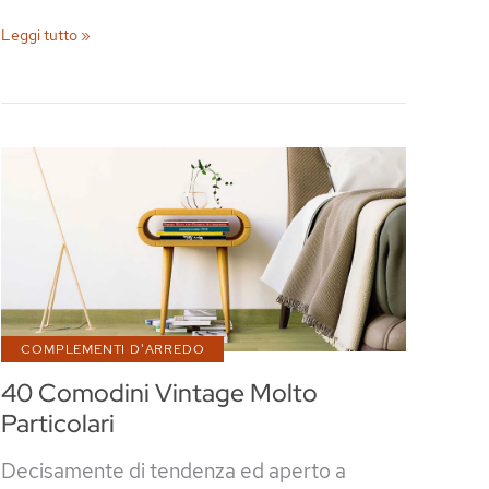
28
Leggi tutto »
Comodini
Piccoli
di
Varie
Marche,
Forme
e
Dimensioni
COMPLEMENTI D'ARREDO
40 Comodini Vintage Molto
Particolari
Decisamente di tendenza ed aperto a