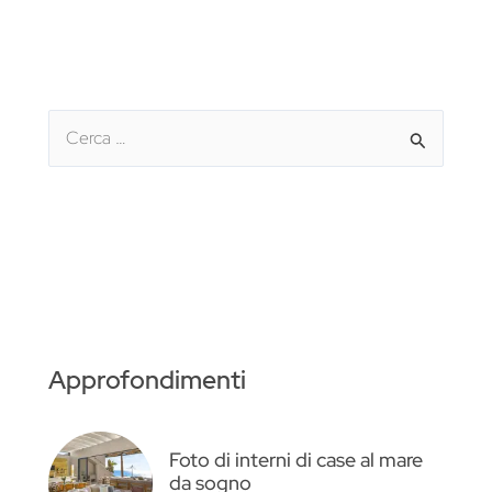
C
e
r
c
a
:
Approfondimenti
Foto di interni di case al mare
da sogno