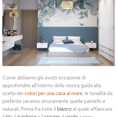
Come abbiamo già avuto occasione di
approfondire all’interno della nostra guida alla
scelta dei
colori per una casa al mare
, le tonalità da
preferire saranno sicuramente quelle pastello e
naturali. Prima fra tutte il
bianco
al quale affiancare
il
blu
, il
turchese
e l’
azzurro
, il
verde
, senza