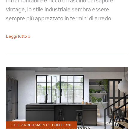
Intramontabile e ricco di fascino dal sapore
vintage, lo stile industriale sembra essere
sempre più apprezzato in termini di arredo
35
Leggi tutto »
Idee
per
Arredare
una
Camera
Da
Letto
Stile
Industriale
IDEE ARREDAMENTO D'INTERNI