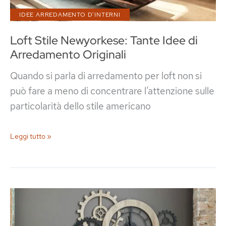
IDEE ARREDAMENTO D'INTERNI
Loft Stile Newyorkese: Tante Idee di
Arredamento Originali
Quando si parla di arredamento per loft non si
può fare a meno di concentrare l’attenzione sulle
particolarità dello stile americano
Loft
Leggi tutto »
Stile
Newyorkese:
Tante
Idee
di