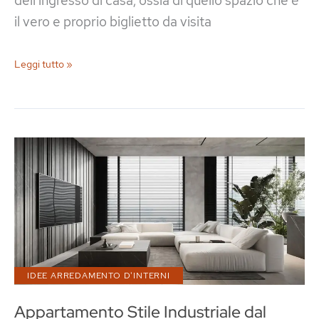
dell’ingresso di casa, ossia di quello spazio che è
il vero e proprio biglietto da visita
Come
Leggi tutto »
Arredare
un
Ingresso
Stile
Industriale
IDEE ARREDAMENTO D'INTERNI
Appartamento Stile Industriale dal