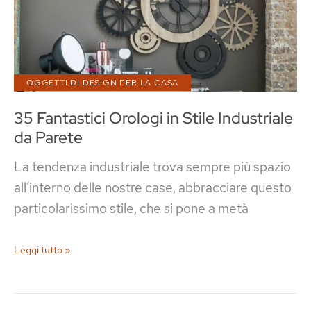
Arredamento
Originali
OGGETTI DI DESIGN PER LA CASA
35 Fantastici Orologi in Stile Industriale
da Parete
La tendenza industriale trova sempre più spazio
all’interno delle nostre case, abbracciare questo
particolarissimo stile, che si pone a metà
35
Leggi tutto »
Fantastici
Orologi