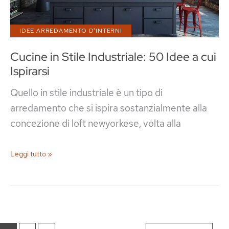
Ikea
IDEE ARREDAMENTO D'INTERNI
Cucine in Stile Industriale: 50 Idee a cui
Ispirarsi
Quello in stile industriale è un tipo di
arredamento che si ispira sostanzialmente alla
concezione di loft newyorkese, volta alla
Cucine
Leggi tutto »
in
Stile
Industriale:
50