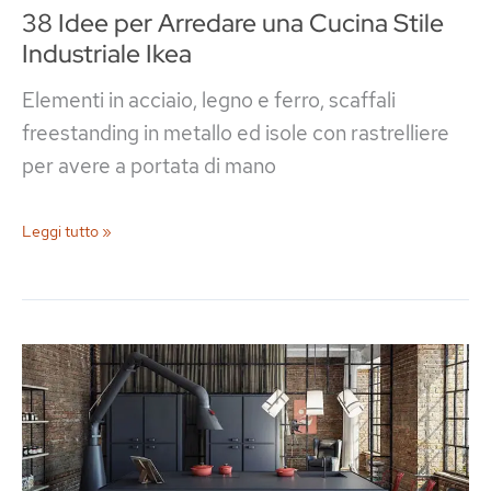
38 Idee per Arredare una Cucina Stile
Industriale Ikea
Elementi in acciaio, legno e ferro, scaffali
freestanding in metallo ed isole con rastrelliere
per avere a portata di mano
38
Leggi tutto »
Idee
per
Arredare
una
Cucina
Stile
Industriale