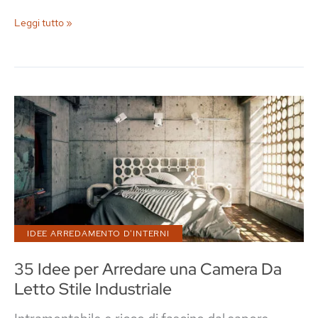
Arredamento
Leggi tutto »
Stile
Industriale:
ecco
la
Guida
Completa
IDEE ARREDAMENTO D'INTERNI
35 Idee per Arredare una Camera Da
Letto Stile Industriale