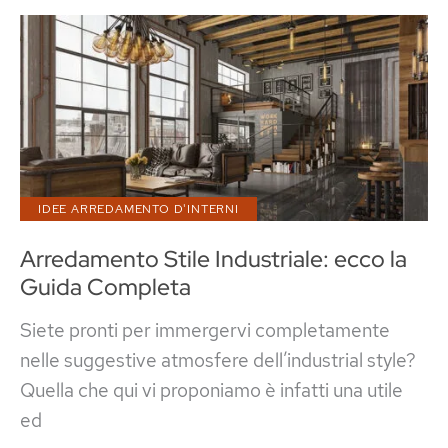
in
Stile
Industriale
da
Parete
IDEE ARREDAMENTO D'INTERNI
Arredamento Stile Industriale: ecco la
Guida Completa
Siete pronti per immergervi completamente
nelle suggestive atmosfere dell’industrial style?
Quella che qui vi proponiamo è infatti una utile
ed