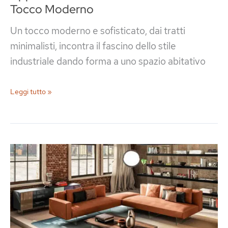
Tocco Moderno
Un tocco moderno e sofisticato, dai tratti
minimalisti, incontra il fascino dello stile
industriale dando forma a uno spazio abitativo
Appartamento
Leggi tutto »
Stile
Industriale
dal
Tocco
Moderno