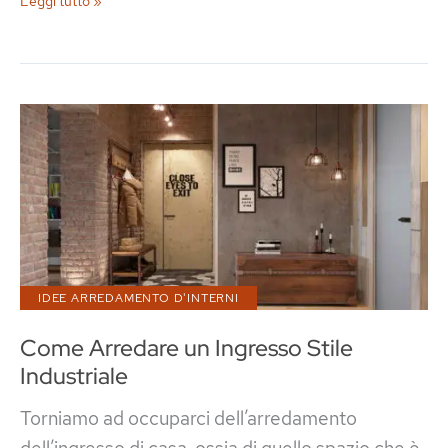
Leggi tutto »
stile
industriale:
diversi
modelli
per
ogni
esigenza
IDEE ARREDAMENTO D'INTERNI
Come Arredare un Ingresso Stile
Industriale
Torniamo ad occuparci dell’arredamento