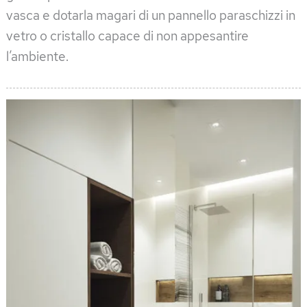
vasca e dotarla magari di un pannello paraschizzi in
vetro o cristallo capace di non appesantire
l’ambiente.