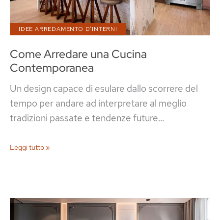
Copiare
IDEE ARREDAMENTO D'INTERNI
Come Arredare una Cucina
Contemporanea
Un design capace di esulare dallo scorrere del
tempo per andare ad interpretare al meglio
tradizioni passate e tendenze future…
Come
Leggi tutto »
Arredare
una
Cucina
Contemporanea