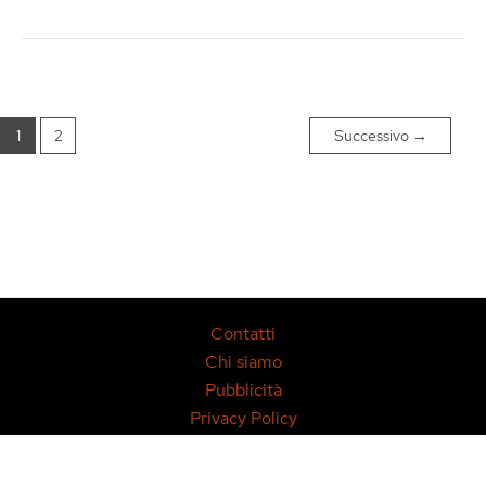
Arredare
un
Bagno
Contemporaneo
1
2
Successivo
→
Contatti
Chi siamo
Pubblicità
Privacy Policy
Copyright © 2014-2026 MondoDesign.it – P.IVA