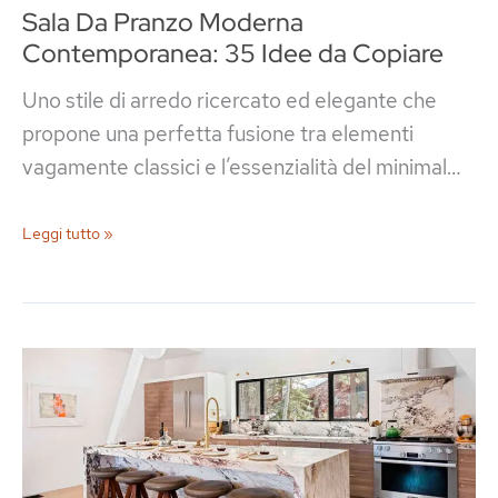
Sala Da Pranzo Moderna
Contemporanea: 35 Idee da Copiare
Uno stile di arredo ricercato ed elegante che
propone una perfetta fusione tra elementi
vagamente classici e l’essenzialità del minimal…
Sala
Leggi tutto »
Da
Pranzo
Moderna
Contemporanea:
35
Idee
da