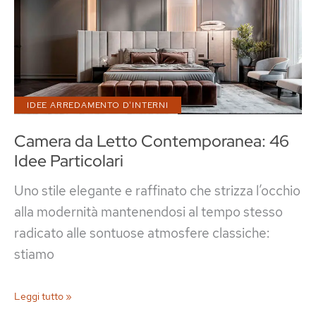
IDEE ARREDAMENTO D'INTERNI
Camera da Letto Contemporanea: 46
Idee Particolari
Uno stile elegante e raffinato che strizza l’occhio
alla modernità mantenendosi al tempo stesso
radicato alle sontuose atmosfere classiche:
stiamo
Camera
Leggi tutto »