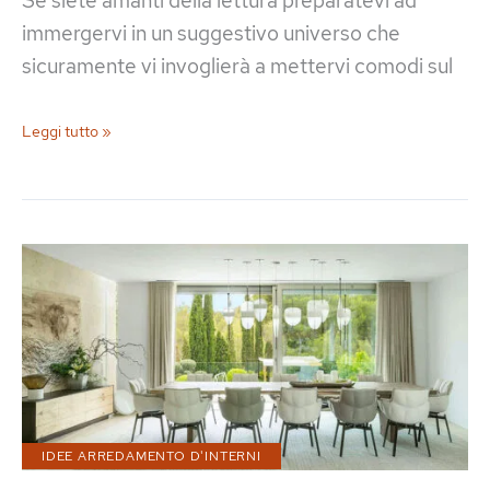
Se siete amanti della lettura preparatevi ad
immergervi in un suggestivo universo che
sicuramente vi invoglierà a mettervi comodi sul
Le
Leggi tutto »
Più
Belle
e
Pratiche
Lampade
da
Lettura
di
Design
IDEE ARREDAMENTO D'INTERNI