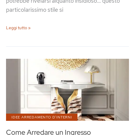
potrebbe rivelarsi alquanto insidioso… questo
particolarissimo stile si
Salotto
Leggi tutto »
Classico
Contemporaneo:
20
Idee
di
Arredamento
IDEE ARREDAMENTO D'INTERNI
Come Arredare un Ingresso