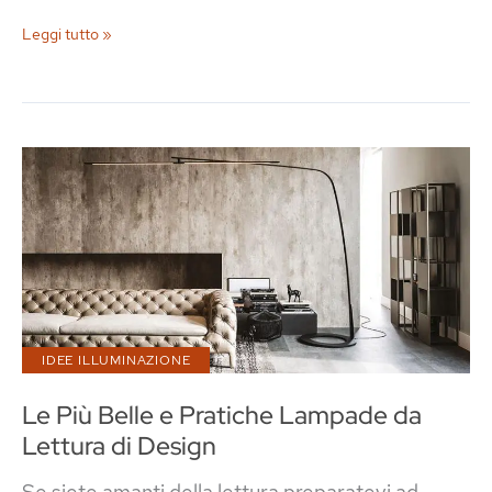
Come
Leggi tutto »
Arredare
un
Soggiorno
Contemporaneo
IDEE ILLUMINAZIONE
Le Più Belle e Pratiche Lampade da
Lettura di Design