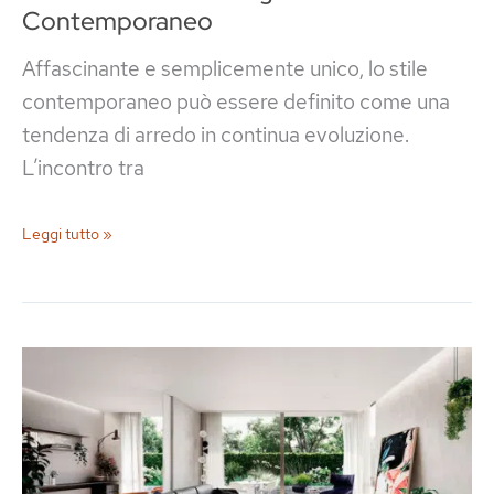
Contemporaneo
Affascinante e semplicemente unico, lo stile
contemporaneo può essere definito come una
tendenza di arredo in continua evoluzione.
L’incontro tra
Come
Leggi tutto »
Arredare
un
Ingresso
Contemporaneo