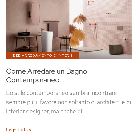
Idee
per
una
Casa
Elegante
IDEE ARREDAMENTO D'INTERNI
Come Arredare un Bagno
Contemporaneo
Lo stile contemporaneo sembra incontrare
sempre più il favore non soltanto di architetti e di
interior designer, ma anche di
Come
Leggi tutto »