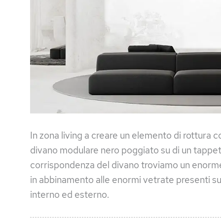
In zona living a creare un elemento di rottura c
divano modulare nero poggiato su di un tappet
corrispondenza del divano troviamo un enorme f
in abbinamento alle enormi vetrate presenti sui 
interno ed esterno.